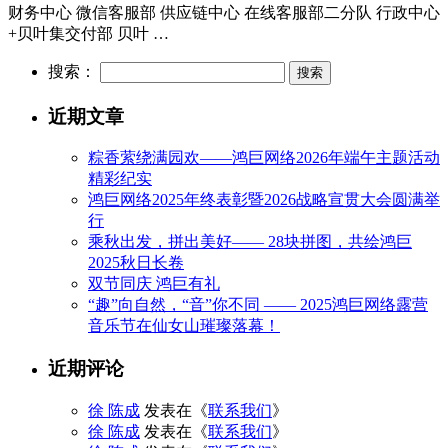
财务中心 微信客服部 供应链中心 在线客服部二分队 行政中心
+贝叶集交付部 贝叶 …
搜索：
近期文章
粽香萦绕满园欢——鸿巨网络2026年端午主题活动
精彩纪实
鸿巨网络2025年终表彰暨2026战略宣贯大会圆满举
行
乘秋出发，拼出美好—— 28块拼图，共绘鸿巨
2025秋日长卷
双节同庆 鸿巨有礼
“趣”向自然，“音”你不同 —— 2025鸿巨网络露营
音乐节在仙女山璀璨落幕！
近期评论
徐 陈成
发表在《
联系我们
》
徐 陈成
发表在《
联系我们
》