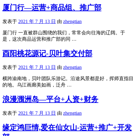
厦门行—运营+商品组、推广部
发表于
2021 年 7 月 13 日
由
zhengtian
厦门行 一直被群山围绕的我们，常常会向往海的辽阔。于
是，这次商品运营和推广部的同 …
酉阳桃花源记-贝叶集交付部
发表于
2021 年 7 月 13 日
由
zhengtian
横跨渝南地，贝叶团队乐游记。沿途风景都是好，挥师直指目
的地。乌江画廊美如画，泛舟 …
浪漫涠洲岛—平台+人资+财务
发表于
2021 年 7 月 13 日
由
zhengtian
缘定鸿巨情,爱在仙女山-运营+推广+开发