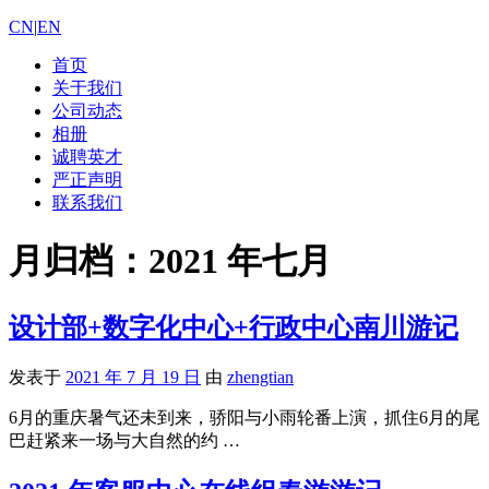
CN
|
EN
首页
关于我们
公司动态
相册
诚聘英才
严正声明
联系我们
月归档：
2021 年七月
设计部+数字化中心+行政中心南川游记
发表于
2021 年 7 月 19 日
由
zhengtian
6月的重庆暑气还未到来，骄阳与小雨轮番上演，抓住6月的尾
巴赶紧来一场与大自然的约 …