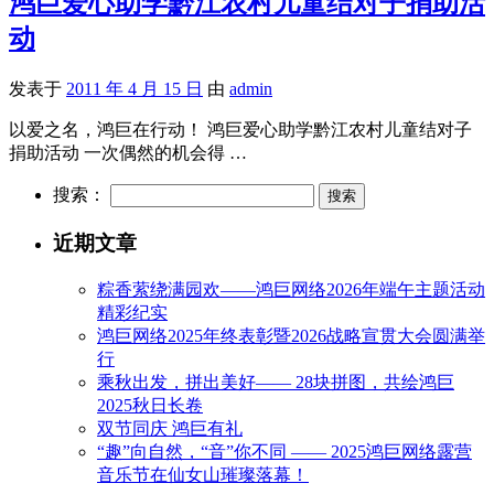
鸿巨爱心助学黔江农村儿童结对子捐助活
动
发表于
2011 年 4 月 15 日
由
admin
以爱之名，鸿巨在行动！ 鸿巨爱心助学黔江农村儿童结对子
捐助活动 一次偶然的机会得 …
搜索：
近期文章
粽香萦绕满园欢——鸿巨网络2026年端午主题活动
精彩纪实
鸿巨网络2025年终表彰暨2026战略宣贯大会圆满举
行
乘秋出发，拼出美好—— 28块拼图，共绘鸿巨
2025秋日长卷
双节同庆 鸿巨有礼
“趣”向自然，“音”你不同 —— 2025鸿巨网络露营
音乐节在仙女山璀璨落幕！