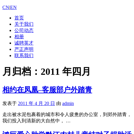
CN
|
EN
首页
关于我们
公司动态
相册
诚聘英才
严正声明
联系我们
月归档：
2011 年四月
相约在凤凰–客服部户外踏青
发表于
2011 年 4 月 20 日
由
admin
走出被水泥包裹着的城市和令人疲惫的办公室，到郊外踏青，
我们投入到清新的大自然中， …