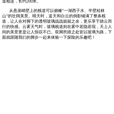
道相连，长约200米。
从悬崖峭壁上的栈道可以俯瞰“一湖西子水、半壁桂林
山”的壮阔美景。晴天时，蓝天和白云的倒影铺满了整条栈
道，让人在对脚下的透明玻璃战战兢兢之余，更乐享于踏云而
行的快感。云雾天气时，玻璃栈道则在雾中若隐若现，天上人
间的美景更是让人惊叹不已。双脚所踏之处皆以玻璃为路，下
面就跟随我们的脚步一起来体验一下探险的乐趣吧！