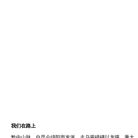
我们在路上
黔中山脉，自昆仑绵阳而发派，走乌蒙磅礴以龙骧。乘大