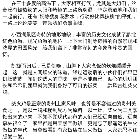
在三十多度的高温下，大家相互打气，尤其是大姐们，丝
毫没有被热辣的太阳和崎岖的上路所劝退，坚定勇敢地和我们
一起前行。还有“娴静犹如花照水，行动好比风扶柳”的平姐，
一路上说说笑笑，带领我们勇攀高峰。
小西湖景区奇特的地形地貌，丰富的历史文化成就了黔北
红色旅游、观光旅游的地位，上下天门洞等奇特的自然景观和
浓厚的田园风光，给我们留下了非常深刻的印象和珍贵的回
忆。
凯旋而归后，已是傍晚，山脚下人家煮饭的炊烟缓缓升
起，这，就是人间烟火的味道。经过运动后的小伙伴们都早已
饥肠辘辘，闻到这诱人的香味，更是不能自已。贴心的玥玥团
长和希希副团早就为我们备好了可口的饭菜——黔风古灶柴火
鸡。
柴火鸡是正宗的贵州土家风味，也算是不容错过的贵州美
食之一。是以土鸡和秘制配方为原料，以土灶、柴火为工具烹
饪出来的鸡肉。不知不觉现代都市的人们已经远离自然、远离
森林很久了，家里都是用天然气做饭，更是忘了那遥远的生火
做饭的年代。当突然看到有家饭店在生火做饭，大家都忍不住
想尝一尝。