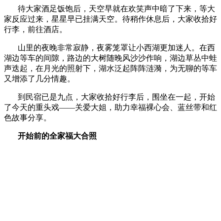
待大家酒足饭饱后，天空早就在欢笑声中暗了下来，等大
家反应过来，星星早已挂满天空。待稍作休息后，大家收拾好
行李，前往酒店。
山里的夜晚非常寂静，夜雾笼罩让小西湖更加迷人。在西
湖边等车的间隙，路边的大树随晚风沙沙作响，湖边草丛中蛙
声迭起，在月光的照射下，湖水泛起阵阵涟漪，为无聊的等车
又增添了几分情趣。
到民宿已是九点，大家收拾好行李后，围坐在一起，开始
了今天的重头戏——关爱大姐，助力幸福裸心会、蓝丝带和红
色故事分享。
开始前的全家福大合照