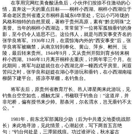
在享用完网红美食酸汤鱼后，小伙伴们按捺不住激动的心
情，直奔这一天的重点目标——桐梓小西湖。桐梓小西湖位于
革命老区贵州省遵义市桐梓县城东6华里处，它以小巧玲珑的
风格和独特的自然景观，著称于贵州高原，素有“黔北明珠”之
美誉。当年的桐梓小西湖边，常常留下一位将军孤独垂钓的身
影，至今仍令人追思不已。这位伟人，就是与西安事变齐名的
张学良将军。1936年12月，在震惊海内外的“西安事变”后，张
学良将军被幽禁，从南京转到奉化、黄山、萍乡、郴州、沅
陵，最后转来贵州。1944年9月，又从贵州开阳刘育乡转来桐
梓小西湖。1946年11月离开桐梓去重庆，计两年零三个月。在
此期间，将军与赵媞就住在小西湖北岸一幢西式平房里。闲遐
苦闷之时，张学良和赵媞在湖心亭游玩和垂钓，在小西湖南端
柳荫下建平台、搭凉亭草棚，名钓鱼台。
将军去后，原贵州省教育厅长、邑人谭星阁来此游玩，见
钓鱼台空空如也，感触尤深，书楹联于钓鱼台：“这道岸，并
非圯桥，偏有授书来少帅。那条河，尔名渭水，岂无垂钓不太
公。”
1981年，前东北军部属段少勋（后为中共遵义地委统战部
长）来此地寻游，见此情景，心潮起伏，写下两首五言绝
句：“钓台何处是，三潭留残痕。功过谁评论，秋水鉴古