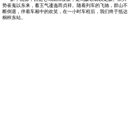
势崔嵬以东来，蓄王气逶迤而贞祥。随着列车的飞驰，群山不
断倒退，伴着车厢中的欢笑，在一小时车程后，我们终于抵达
桐梓东站。