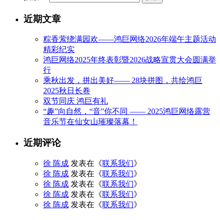
近期文章
粽香萦绕满园欢——鸿巨网络2026年端午主题活动
精彩纪实
鸿巨网络2025年终表彰暨2026战略宣贯大会圆满举
行
乘秋出发，拼出美好—— 28块拼图，共绘鸿巨
2025秋日长卷
双节同庆 鸿巨有礼
“趣”向自然，“音”你不同 —— 2025鸿巨网络露营
音乐节在仙女山璀璨落幕！
近期评论
徐 陈成
发表在《
联系我们
》
徐 陈成
发表在《
联系我们
》
徐 陈成
发表在《
联系我们
》
徐 陈成
发表在《
联系我们
》
徐 陈成
发表在《
联系我们
》