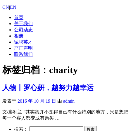
CN
|
EN
首页
关于我们
公司动态
相册
诚聘英才
严正声明
联系我们
标签归档：
charity
人物丨罗心妍，越努力越幸运
发表于
2016 年 10 月 19 日
由
admin
文/廖利兰 “其实我并不觉得自己有什么特别的地方，只是想把
每一个客人都变成有购买 …
搜索：