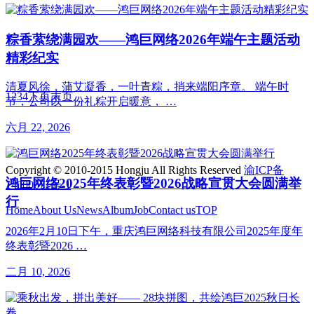
粽香萦绕满园欢——鸿巨网络2026年端午主题活动
精彩纪实
清夏风徐，蒲艾凝香，一叶青粽，捎来端阳序章。 端午时
1
2
3
4
下页
末页
节，公司以一份礼粽开启暖意， …
六月 22, 2026
Copyright © 2010-2015 Hongju All Rights Reserved
渝ICP备
鸿巨网络2025年终表彰暨2026战略宣贯大会圆满举
14000671号-1
行
Home
About Us
News
Album
Job
Contact us
TOP
2026年2月10日下午，重庆鸿巨网络科技有限公司2025年度年
终表彰暨2026 …
二月 10, 2026