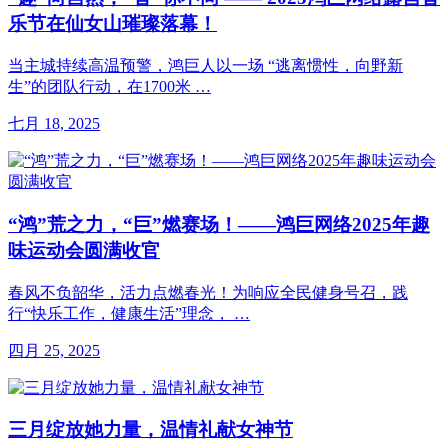
乐节在仙女山璀璨落幕！
当主城持续高温预警，鸿巨人以一场 “逃离惯性，向野新
生”的团队行动，在1700米 …
七月 18, 2025
“鸿”荒之力，“巨”燃赛场！——鸿巨网络2025年趣
味运动会圆满收官
春风不负韶华，活力点燃春光！为响应全民健身号召，践
行“快乐工作，健康生活”理念， …
四月 25, 2025
三月绽放她力量，温情礼献女神节