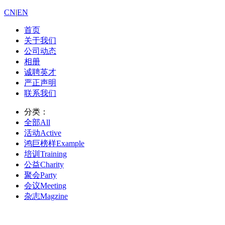
CN
|
EN
首页
关于我们
公司动态
相册
诚聘英才
严正声明
联系我们
分类：
全部
All
活动
Active
鸿巨榜样
Example
培训
Training
公益
Charity
聚会
Party
会议
Meeting
杂志
Magzine