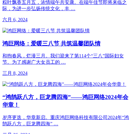
粽叶飘香五月五，浓情端午共安康。在端午佳节即将来临之
际，为进一步弘扬传统文化，丰 …
六月 6, 2024
鸿巨网络：爱暖三八节 共筑温馨团队情
和煦春风，烂漫三月。我们迎来了第114个“三八”国际妇女
节。为了感谢广大女员工的 …
三月 8, 2024
“鸿鹄跃八方，巨龙腾四海”——鸿巨网络2024年会
华章！
岁序更迭，华章新启。重庆鸿巨网络科技有限公司2024年“鸿
鹄跃八方，巨龙腾四海” …