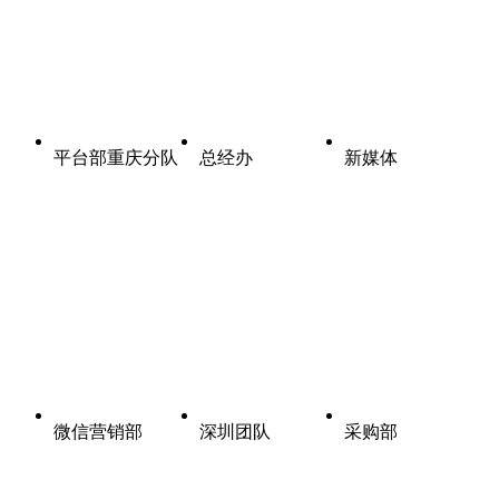
平台部重庆分队
总经办
新媒体
微信营销部
深圳团队
采购部