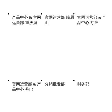
产品中心 & 官网
官网运营部-峨眉
官网运营部 & 产
运营部-重庆游
山
品中心-芽庄
官网运营部 & 产
分销批发部
财务部
品中心-丹巴