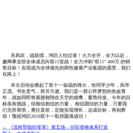
东风吹，战鼓擂，鸿巨人怕过谁！火力全开，全力以赴，
趣网事业部全体成员向双11宣战！全力冲刺“双11” 400万 的销
售目标！实现成为全球领先的两性健康产业集团的愿景，我们
在路上！
本次启动会燃起了双十一奋战的烽火，恰同学少年，风华
正茂。书生意气，挥斥方遒。我们是一群心怀梦想的热血青
年，就如同即将展翅翱翔在天空的雄鹰，蓄势待发。今年的目
标虽有挑战，但相信相信的力量， 相信团结的力量，只要我
们无所畏惧，勇往直前，定能实现增长，达成目标，再创辉
煌！预祝鸿巨2019双十一取得圆满成功！
←
《流程型组织变革》第五场：任职资格体系打造