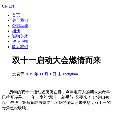
CN
|
EN
首页
关于我们
公司动态
相册
诚聘英才
严正声明
联系我们
双十一启动大会燃情而来
发表于
2019 年 11 月 1 日
由
zhengtian
历年的双十一活动还历历在目，今年电商人的期末大考早
已拉开序幕。 一年一度的“双十一剁手节”又要来了！“关山初
度尘未洗，策马扬鞭再奋蹄”，618的硝烟还未平息，双十一的
号角已经吹响。