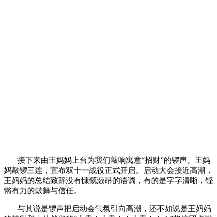
接下来由王妈妈上台为我们敲响寓意“招财”的锣声。王妈
妈敲锣三连，宣布双十一战役正式开启。启动大会接近高潮，
王妈妈的总结致辞没有慷慨激昂的语调，有的是字字清晰，铿
锵有力的鼓舞与信任。
与其说是锣声把启动会气氛引向高潮，还不如说是王妈妈