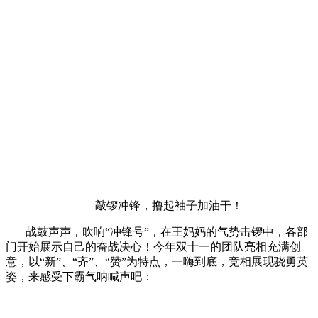
敲锣冲锋，撸起袖子加油干！
战鼓声声，吹响“冲锋号”，在王妈妈的气势击锣中，各部
门开始展示自己的奋战决心！今年双十一的团队亮相充满创
意，以“新”、“齐”、“赞”为特点，一嗨到底，竞相展现骁勇英
姿，来感受下霸气呐喊声吧：