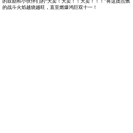
的鼓励和小伙伴们的“大卖！大卖！！大卖！！！”将这团点燃
的战斗火焰越烧越旺，直至燃爆鸿巨双十一！